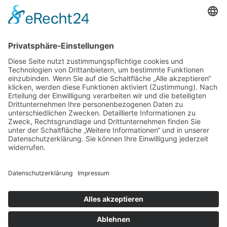
IMPRESSUM
COPYRIGHT
DATENSCHUTZ
WIDERRUFSBELEHRUNG
VERSAND UND ZAHLUNG
AGB
BATTERIEGESETZ
VERPACKUNGSGESETZ
INFORMATIONSPFLICHTEN §18 ELEKTROG
RÜCKSENDUNG UND NEUBESTELLUNG
MEHRWERSTEUERAUSWEISUNG (VAT)
AGB EASYCREDIT RATENKAUF UND RECHNUNG
Copyright ©2024 MM Tec Travel. All rights reserved.
KB WEBSTUDIO
Design by