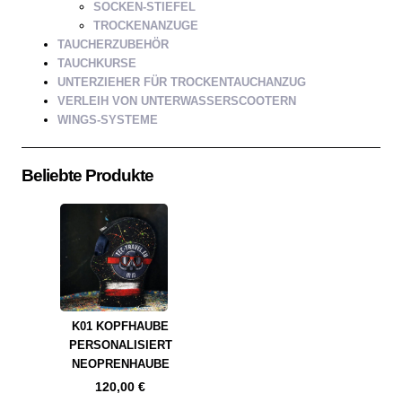
SOCKEN-STIEFEL
TROCKENANZUGE
TAUCHERZUBEHÖR
TAUCHKURSE
UNTERZIEHER FÜR TROCKENTAUCHANZUG
VERLEIH VON UNTERWASSERSCOOTERN
WINGS-SYSTEME
Beliebte Produkte
K01 KOPFHAUBE
PERSONALISIERT
NEOPRENHAUBE
120,00
€