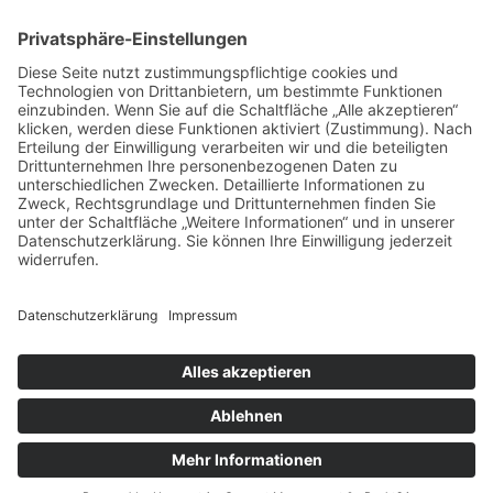
DATENSCHUTZ
WIDERRUFSBELEHRUNG
VERSAND UND ZAHLUNG
AGB
BATTERIEGESETZ
VERPACKUNGSGESETZ
INFORMATIONSPFLICHTEN §18 ELEKTROG
RÜCKSENDUNG UND NEUBESTELLUNG
MEHRWERSTEUERAUSWEISUNG (VAT)
AGB EASYCREDIT RATENKAUF UND RECHNUNG
Copyright ©2024 MM Tec Travel. All rights reserved.
KB WEBSTUDIO
Design by
💬
Gracjan Miskow
Otto.Hahn-Str.9, 42897 Remscheid
·
021914494031
INFO@MM-TEC-TRAVEL.EU