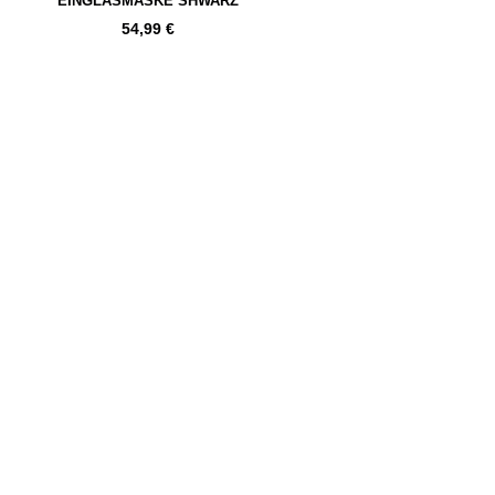
EINGLASMASKE SHWARZ
54,99
€