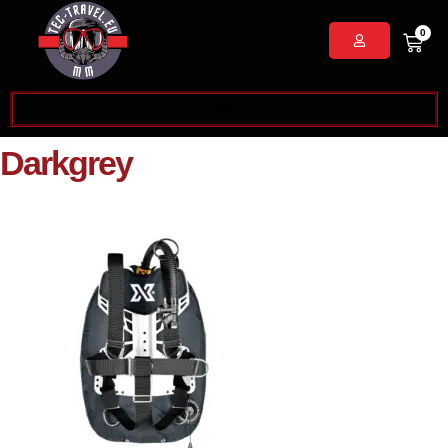
0
Darkgrey