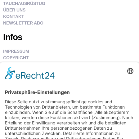
TAUCHAUSRÜSTUG
ÜBER UNS
KONTAKT
NEWSLETTER ABO
Infos
IMPRESSUM
COPYRIGHT
DATENSCHUTZ
WIDERRUFSBELEHRUNG
VERSAND UND ZAHLUNG
AGB
BATTERIEGESETZ
VERPACKUNGSGESETZ
INFORMATIONSPFLICHTEN §18 ELEKTROG
RÜCKSENDUNG UND NEUBESTELLUNG
MEHRWERSTEUERAUSWEISUNG (VAT)
AGB EASYCREDIT RATENKAUF UND RECHNUNG